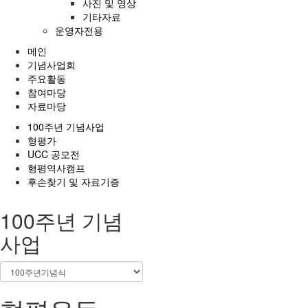
사진 및 영상
기타자료
운영자전용
전
메인
체
기념사업회
메
주요활동
뉴
참여마당
자료마당
100주년 기념사업
형평가
UCC 공모전
형평역사캠프
후손찾기 및 자료기증
100주년 기념
사업