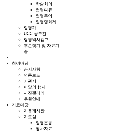
학술회의
형평다큐
형평투어
형평영화제
형평가
UCC 공모전
형평역사캠프
후손찾기 및 자료기
증
참여마당
공지사항
언론보도
기관지
이달의 행사
사진갤러리
후원안내
자료마당
자유게시판
자료실
형평운동
행사자료