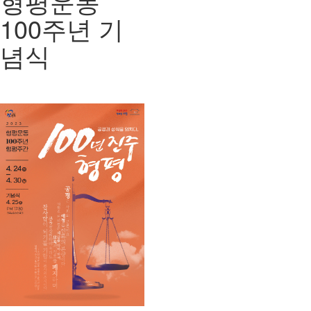
형평운동
100주년 기
념식