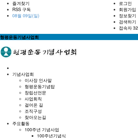
즐겨찾기
로그인
RSS 구독
회원가입
08월 09일(일)
정보찾기
검색하기
접속자 32
형평운동기념사업회
홈
으
기념사업회
로
이사장 인사말
형평운동기념탑
창립선언문
사업회칙
걸어온 길
조직구성
찾아오는길
주요활동
100주년 기념사업
100주년기념식